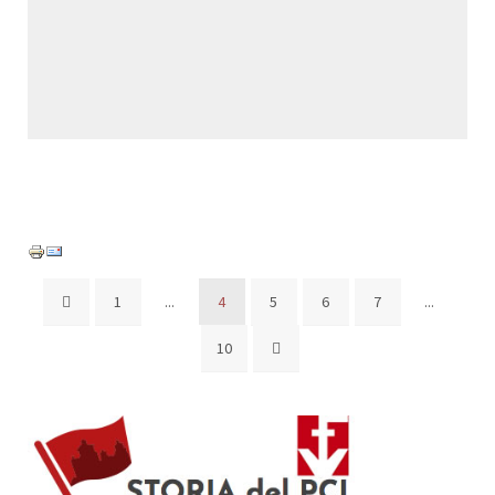
1
...
4
5
6
7
...
10